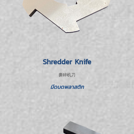
Shredder Knife
撕碎机刀
มีดบดพลาสติก