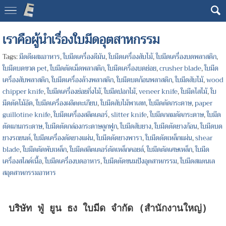
https://www.fytblade.com
เราคือผู้นำเรื่องใบมีดอุตสาหกรรม
Tags:
มีดตีผสมอาหาร
,
ใบมีดเครื่องตีมัน
,
ใบมีดเครื่องสับไม้
,
ใบมีดเครื่องบดพลาสติก
,
ใบมีดบดขวด pet
,
ใบมีดตัดเม็ดพลาสติก
,
ใบมีดเครื่องบดย่อย
,
crusher blade
,
ใบมีด
เครื่องสับพลาสติก
,
ใบมีดเครื่องล้างพลาสติก
,
ใบมีดบดก้อนพลาสติก
,
ใบมีดสับไม้
,
wood
chipper knife
,
ใบมีดเครื่องย่อยกิ่งไม้
,
ใบมีดปอกไม้
,
veneer knife
,
ใบมีดไสไม้
,
ใบ
มีดตัดไม้อัด
,
ใบมีดเครื่องผลิตตะเกียบ
,
ใบมีดสับไม้พาเลท
,
ใบมีดตัดกระดาษ
,
paper
guillotine knife
,
ใบมีดเครื่องสลิตเตอร์
,
slitter knife
,
ใบมีดกลมตัดกระดาษ
,
ใบมีด
ตัดแกนกระดาษ
,
ใบมีดตัดกล่องกระดาษลูกฟูก
,
ใบมีดสับยาง
,
ใบมีดตัดยางก้อน
,
ใบมีดบด
ยางรถยนต์
,
ใบมีดเครื่องตัดยางแผ่น
,
ใบมีดตัดยางพารา
,
ใบมีดตัดเหล็กแผ่น
,
shear
blade
,
ใบมีดตัดพับเหล็ก
,
ใบมีดสลิตเตอร์ตัดเหล็กคอยล์
,
ใบมีดตัดเศษเหล็ก
,
ใบมีด
เครื่องสไลด์เนื้อ
,
ใบมีดเครื่องบดอาหาร
,
ใบมีดตัดขนมปังอุตสาหกรรม
,
ใบมีดสแตนเล
สอุตสาหกรรมอาหาร
บริษัท ฟู่ ยูน ธง ใบมีด จำกัด (สำนักงานใหญ่)