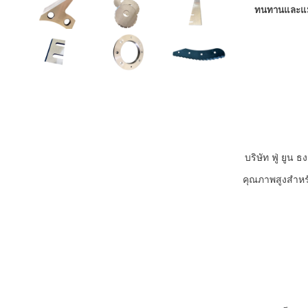
ทนทาน
และแ
บริษัท ฟู่ ยูน
คุณภาพสูงสำหรั