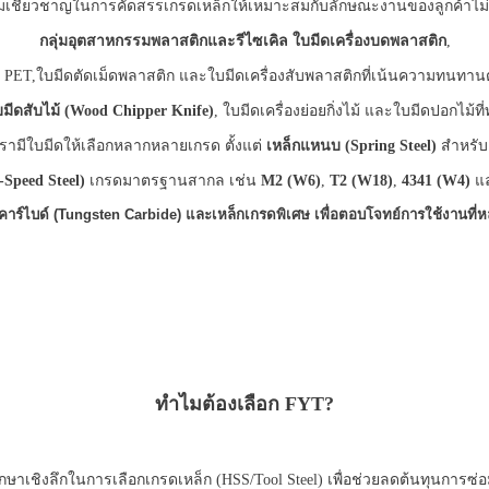
มเชี่ยวชาญในการคัดสรรเกรดเหล็กให้เหมาะสมกับลักษณะงานของลูกค้าไม่ว
กลุ่มอุตสาหกรรมพลาสติกและรีไซเคิล
ใบมีดเครื่องบดพลาสติก
,
PET,ใบมีดตัดเม็ดพลาสติก และใบมีดเครื่องสับพลาสติกที่เน้นความทนทาน
บมีดสับไม้ (Wood Chipper Knife)
, ใบมีดเครื่องย่อยกิ่งไม้ และใบมีดปอกไม้ท
รามีใบมีดให้เลือกหลากหลายเกรด ตั้งแต่
เหล็กแหนบ (Spring Steel)
สำหรับง
-Speed Steel)
เกรดมาตรฐานสากล เช่น
M2 (W6)
,
T2 (W18)
,
4341 (W4)
แล
คาร์ไบด์
(Tungsten Carbide)
และเหล็กเกรดพิเศษ เพื่อตอบโจทย์การใช้งานที
ทำไมต้องเลือก FYT?
กษาเชิงลึกในการเลือกเกรดเหล็ก (HSS/Tool Steel) เพื่อช่วยลดต้นทุนการซ