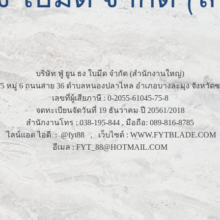
บริษัท ฟู่ ยูน ธง ใบมีด จำกัด (สำนักงานใหญ่)
36/5 หมู่ 6 ถนนสาย 36 ตำบลหนองปลาไหล อำเภอบางละมุง จังหวัดชล
เลขที่ผู้เสียภาษี : 0-2055-61045-75-8
จดทะเบียนจัดวันที่ 19 ธันวาคม ปี 20561/2018
สำนักงานโทร : 038-195-844 , มือถือ: 089-816-8785
ไลน์แอด ไอดี : @fyt88 , เว็บไซต์ : WWW.FYTBLADE.COM
อีเมล : FYT_88@HOTMAIL.COM