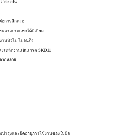
่าจะเป็น:
ต่อการสึกหรอ
ี่ทนแรงกระแทกได้ดีเยี่ยม
านทั่วไป ไปจนถึง
ะเหล็กงานเย็นเกรด
SKD11
่หลากหลาย
่อมบำรุงและยืดอายุการใช้งานของใบมีด