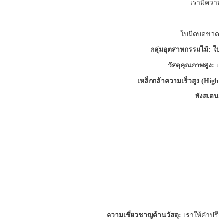
เรามีควา
ใบมีดบดขวด 
กลุ่มอุตสาหกรรมไม้:
ใ
วัสดุคุณภาพสูง:
เ
เหล็กกล้าความเร็วสูง (High
ทังสเตน
ความเชี่ยวชาญด้านวัสดุ:
เราให้คำปรึ